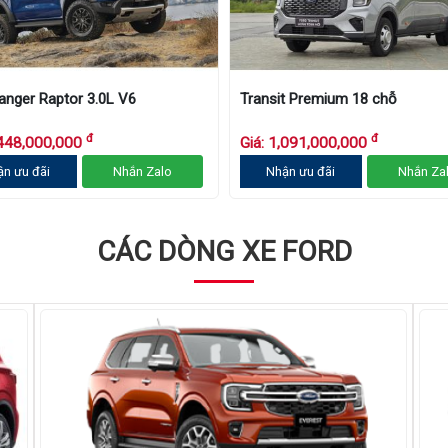
anger Raptor 3.0L V6
Transit Premium 18 chỗ
đ
đ
,448,000,000
Giá: 1,091,000,000
ận ưu đãi
Nhắn Zalo
Nhận ưu đãi
Nhắn Za
CÁC DÒNG XE FORD