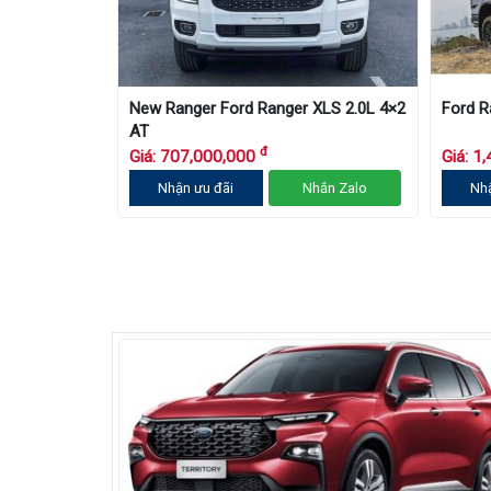
New Ranger Ford Ranger XLS 2.0L 4×2
Ford R
AT
đ
Giá: 707,000,000
Giá: 1
Nhận ưu đãi
Nhắn Zalo
Nh