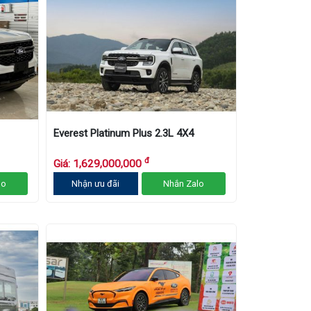
Everest Platinum Plus 2.3L 4X4
đ
Giá: 1,629,000,000
lo
Nhận ưu đãi
Nhắn Zalo