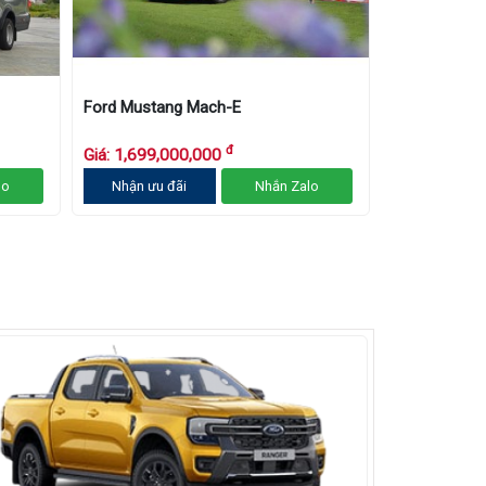
Ford Mustang Mach-E
đ
Giá: 1,699,000,000
lo
Nhận ưu đãi
Nhắn Zalo