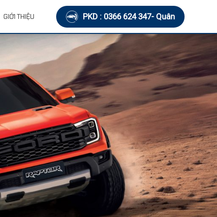
PKD : 0366 624 347- Quân
GIỚI THIỆU