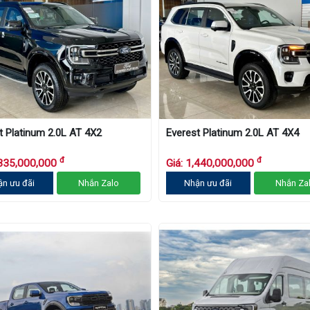
t Platinum 2.0L AT 4X2
Everest Platinum 2.0L AT 4X4
đ
đ
,335,000,000
Giá: 1,440,000,000
ận ưu đãi
Nhắn Zalo
Nhận ưu đãi
Nhắn Za