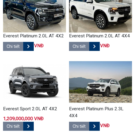
Everest Platinum 2.0L AT 4X2
Everest Platinum 2.0L AT 4X4
1,335,000,000 VNĐ
1,440,000,000 VNĐ
Chi tiết
Chi tiết
Everest Sport 2.0L AT 4X2
Everest Platinum Plus 2.3L
4X4
1,209,000,000 VNĐ
1,629,000,000 VNĐ
Chi tiết
Chi tiết