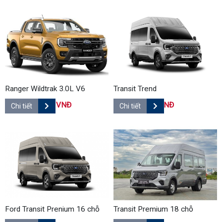
Ranger Wildtrak 3.0L V6
Transit Trend
1,093,000,000 VNĐ
907,000,000 VNĐ
Chi tiết
Chi tiết
Ford Transit Prenium 16 chỗ
Transit Premium 18 chỗ