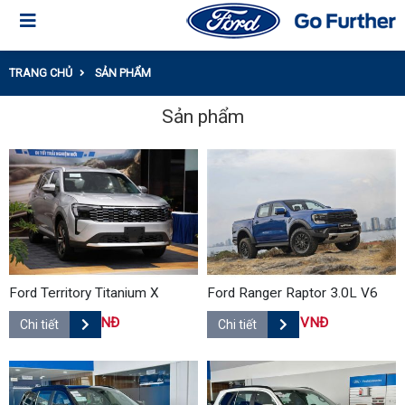
TRANG CHỦ
SẢN PHẨM
Sản phẩm
Ford Territory Titanium X
Ford Ranger Raptor 3.0L V6
875,000,000 VNĐ
1,448,000,000 VNĐ
Chi tiết
Chi tiết