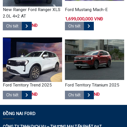
New Ranger Ford Ranger XLS
Ford Mustang Mach-E
2.0L 4×2 AT
1,699,000,000 VNĐ
707,000,000 VNĐ
Chi tiết
Chi tiết
Ford Territory Trend 2025
Ford Territory Titanium 2025
739,000,000 VNĐ
819,000,000 VNĐ
Chi tiết
Chi tiết
ĐỒNG NAI FORD
CÔNG TY TNHH DỊCH VỤ – THƯƠNG MẠI TẤN PHÁT ĐẠT