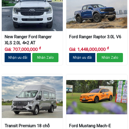
New Ranger Ford Ranger
Ford Ranger Raptor 3.0L V6
XLS 2.0L 4×2 AT
đ
đ
Giá: 707,000,000
Giá: 1,448,000,000
Nhận ưu đãi
Nhắn Zalo
Nhận ưu đãi
Nhắn Zalo
Transit Premium 18 chỗ
Ford Mustang Mach-E