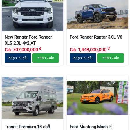
New Ranger Ford Ranger
Ford Ranger Raptor 3.0L V6
XLS 2.0L 4×2 AT
đ
đ
Giá: 707,000,000
Giá: 1,448,000,000
Nhận ưu đãi
Nhắn Zalo
Nhận ưu đãi
Nhắn Zalo
Transit Premium 18 chỗ
Ford Mustang Mach-E